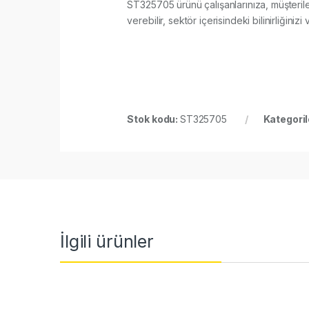
ST325705 ürünü çalışanlarınıza, müşterile
verebilir, sektör içerisindeki bilinirliğiniz
Stok kodu:
ST325705
Kategoril
İlgili ürünler