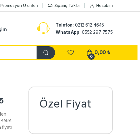
Promosyon Ürünleri
Sipariş Takibi
Hesabım
Telefon:
0212 612 4645
işim
WhatsApp:
0552 297 7575
0,00
₺
0
5
Özel Fiyat
len
UMBARA
fiyatlı