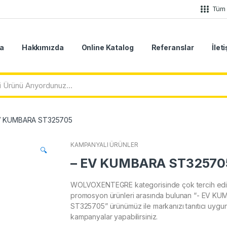
Tüm 
a
Hakkımızda
Online Katalog
Referanslar
İlet
V KUMBARA ST325705
KAMPANYALI ÜRÜNLER
🔍
– EV KUMBARA ST32570
WOLVOXENTEGRE kategorisinde çok tercih edi
promosyon ürünleri arasında bulunan “- EV K
ST325705” ürünümüz ile markanızı tanıtıcı uygun 
kampanyalar yapabilirsiniz.