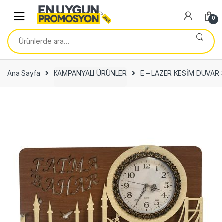
Skip
Skip
to
to
0
navigation
content
Ara:
Ana Sayfa
KAMPANYALI ÜRÜNLER
E – LAZER KESİM DUVAR 