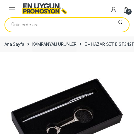
Skip
Skip
to
to
0
navigation
content
Ara:
Ana Sayfa
KAMPANYALI ÜRÜNLER
E – HAZAR SET E ST3421