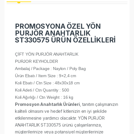
PROMOSYONA ÖZEL YÖN
PURJÖR ANAHTARLIK
ST330575 ÜRÜN ÖZELLİKLERİ
ÇİFT YÖN PURJÖR ANAHTARLIK
PURJOR KEYHOLDER
Ambalaj / Package : Naylon / Poly Bag
Ürün Ebatı / Item Size : 9×2,4 cm
Koli Ebatı / Ctn Size : 48x30x18 cm
Koli Adeti / Ctn Quantity : 500
Koli Ağırlığı / Ctn Weight : 16 kg
Promosyon Anahtarlık Ürünleri
, tanıtım çalışmanızın
kaliteli olmasını ve hedef kitlenizin en iyi şekilde
etkilenmesine yardımcı olacaktır. YÖN PURJÖR
ANAHTARLIK ST330575 ürünü çalışanlarınıza,
müşterilerinize veya potansiyel müşterilerinize