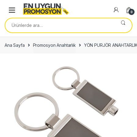
Skip
Skip
to
to
0
navigation
content
Ara:
Ana Sayfa
Promosyon Anahtarlık
YÖN PURJÖR ANAHTARLIK