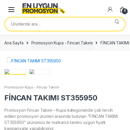
Skip
Skip
to
to
0
navigation
content
Ara:
Ana Sayfa
Promosyon Kupa - Fincan Takımı
FİNCAN TAKIMI
Promosyon Kupa - Fincan Takımı
FİNCAN TAKIMI ST355950
Promosyon Fincan Takımı – Kupa kategorisinde çok tercih
edilen promosyon ürünleri arasında bulunan “FİNCAN TAKIMI
ST355950” ürünümüz ile markanızı tanıtıcı uygun fiyatlı
kampanyalar yapabilirsiniz.