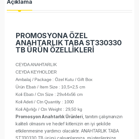
Açıklama
PROMOSYONA ÖZEL
ANAHTARLIK TABA ST330330
TB ÜRÜN ÖZELLİKLERİ
CEYDA ANAHTARLIK
CEYDA KEYHOLDER
Ambalaj / Package : Özel Kutu / Gift Box
Ürün Ebatı / Item Size : 10,5×2,5 cm
Koli Ebatı / Ctn Size : 29x44x56 cm
Koli Adeti / Ctn Quantity : 1000
Koli Ağırlığı / Ctn Weight : 29,50 kg
Promosyon Anahtarlık Ürünleri
, tanıtım çalışmanızın
kaliteli olmasını ve hedef kitlenizin en iyi şekilde
etkilenmesine yardımcı olacaktır. ANAHTARLIK TABA
ST330330 TB ürünü çalışanlarınıza, müşterilerinize