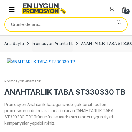
Skip
Skip
to
to
0
navigation
content
Ara:
Ana Sayfa
Promosyon Anahtarlık
ANAHTARLIK TABA ST330
Promosyon Anahtarlık
ANAHTARLIK TABA ST330330 TB
Promosyon Anahtarlık kategorisinde çok tercih edilen
promosyon ürünleri arasında bulunan “ANAHTARLIK TABA
ST330330 TB” ürünümüz ile markanızı tanıtıcı uygun fiyatlı
kampanyalar yapabilirsiniz.