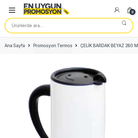
Skip
Skip
to
to
0
navigation
content
Ara:
Ana Sayfa
Promosyon Termos
ÇELİK BARDAK BEYAZ 280 M