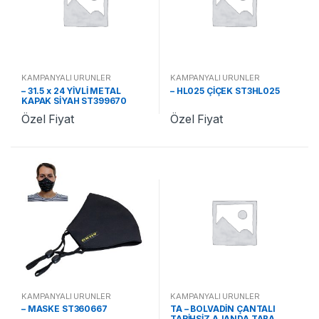
KAMPANYALI ÜRÜNLER
KAMPANYALI ÜRÜNLER
– 31.5 x 24 YİVLİ METAL
– HL025 ÇİÇEK ST3HL025
KAPAK SİYAH ST399670
Özel Fiyat
Özel Fiyat
KAMPANYALI ÜRÜNLER
KAMPANYALI ÜRÜNLER
– MASKE ST360667
TA – BOLVADİN ÇANTALI
TARİHSİZ AJANDA TABA