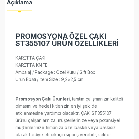
Açıklama
PROMOSYONA ÖZEL ÇAKI
ST355107 ÜRÜN ÖZELLİKLERİ
KARETTA ÇAKI
KARETTA KNIFE
Ambalaj / Package : Özel Kutu / Gift Box
Ürün Ebatı / Item Size : 9,2×2,5 cm
Promosyon Çakı Ürünleri
, tanıtım çalışmanızın kaliteli
olmasını ve hedef kitlenizin en iyi şekilde
etkilenmesine yardımcı olacaktır. ÇAKI ST355107
ürünü çalışanlarınıza, müşterilerinize veya potansiyel
müşterilerinize firmanıza özel baskılı veya baskısız
olarak hediye etmek için sipariş verebilir, sektör