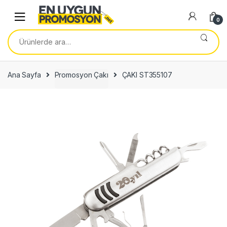
Skip
Skip
to
to
0
navigation
content
Ara:
Ana Sayfa
Promosyon Çakı
ÇAKI ST355107