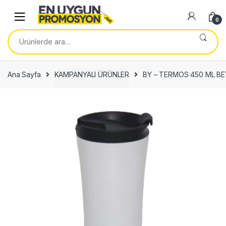
Skip
Skip
to
to
0
navigation
content
Ara:
Ana Sayfa
KAMPANYALI ÜRÜNLER
BY – TERMOS 450 ML BE