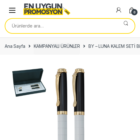
Skip
Skip
to
to
0
navigation
content
Ara:
Ana Sayfa
KAMPANYALI ÜRÜNLER
BY – LUNA KALEM SETİ 