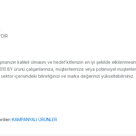
.
‘DIR
lışmanızın kaliteli olmasını ve hedef kitlenizin en iyi şekilde etkilenmes
ürünü çalışanlarınıza, müşterilerinize veya potansiyel müşterilerin
sektör içerisindeki bilinirliğinizi ve marka değerinizi yükseltebilirsiniz.
riler:
KAMPANYALI ÜRÜNLER