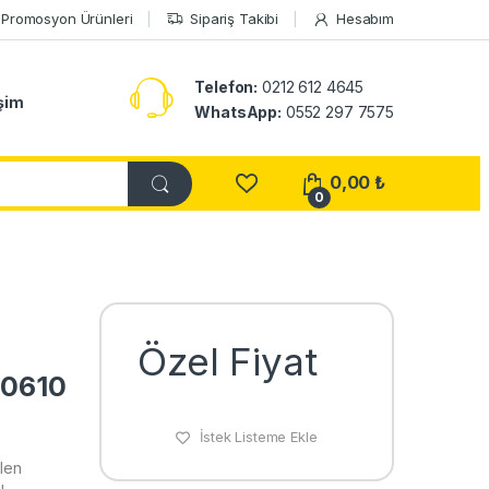
Promosyon Ürünleri
Sipariş Takibi
Hesabım
Telefon:
0212 612 4645
işim
WhatsApp:
0552 297 7575
0,00
₺
0
Özel Fiyat
20610
İstek Listeme Ekle
len