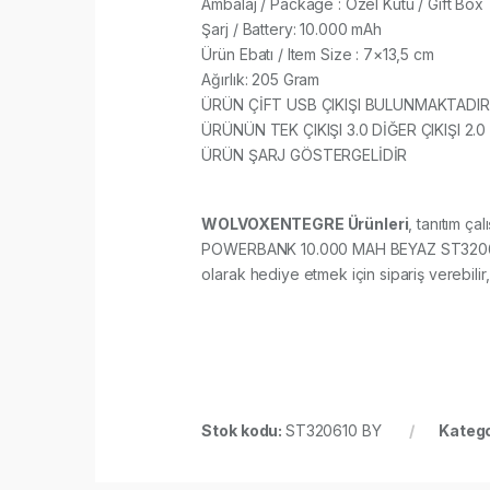
Ambalaj / Package : Özel Kutu / Gift Box
Şarj / Battery: 10.000 mAh
Ürün Ebatı / Item Size : 7×13,5 cm
Ağırlık: 205 Gram
ÜRÜN ÇİFT USB ÇIKIŞI BULUNMAKTADIR
ÜRÜNÜN TEK ÇIKIŞI 3.0 DİĞER ÇIKIŞI 2.0 
ÜRÜN ŞARJ GÖSTERGELİDİR
WOLVOXENTEGRE Ürünleri
, tanıtım ça
POWERBANK 10.000 MAH BEYAZ ST320610 BY 
olarak hediye etmek için sipariş verebilir, 
Stok kodu:
ST320610 BY
Katego