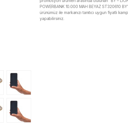
promosyon ürünleri arasında bulunan “BY – LİO
POWERBANK 10.000 MAH BEYAZ ST320610 BY
ürünümüz ile markanızı tanıtıcı uygun fiyatlı kam
yapabilirsiniz.