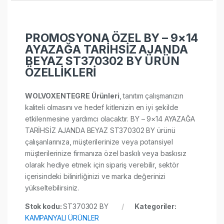
PROMOSYONA ÖZEL BY – 9×14
AYAZAĞA TARİHSİZ AJANDA
BEYAZ ST370302 BY ÜRÜN
ÖZELLİKLERİ
WOLVOXENTEGRE Ürünleri
, tanıtım çalışmanızın
kaliteli olmasını ve hedef kitlenizin en iyi şekilde
etkilenmesine yardımcı olacaktır. BY – 9×14 AYAZAĞA
TARİHSİZ AJANDA BEYAZ ST370302 BY ürünü
çalışanlarınıza, müşterilerinize veya potansiyel
müşterilerinize firmanıza özel baskılı veya baskısız
olarak hediye etmek için sipariş verebilir, sektör
içerisindeki bilinirliğinizi ve marka değerinizi
yükseltebilirsiniz.
Stok kodu:
ST370302 BY
Kategoriler:
KAMPANYALI ÜRÜNLER