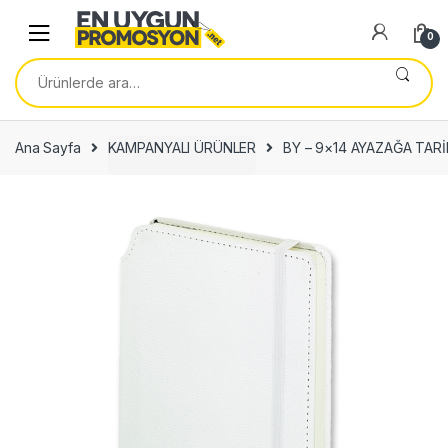
Skip
Skip
to
to
0
navigation
content
Ara:
Ana Sayfa
KAMPANYALI ÜRÜNLER
BY – 9×14 AYAZAĞA TAR