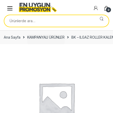
Skip
Skip
to
to
0
navigation
content
Ara:
Ana Sayfa
KAMPANYALI ÜRÜNLER
BK – ILGAZ ROLLER KAL