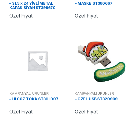
– 31.5 x 24 YİVLİ METAL
– MASKE ST360667
KAPAK SİYAH ST399670
Özel Fiyat
Özel Fiyat
KAMPANYALI ÜRÜNLER
KAMPANYALI ÜRÜNLER
– HL007 TOKA ST3HL007
– ÖZEL USB ST320909
Özel Fiyat
Özel Fiyat