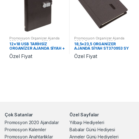
Promosyon Organizer Ajanda
Promosyon Organizer Ajanda
2024
,
Promosyon 2024
2024
,
Promosyon 2024
12×18 USB TARİHSİZ
18,5×23,5 ORGANİZER
Ajandalar
Ajandalar
ORGANİZER AJANDA SİYAH +
AJANDA SİYAH ST370953 SY
USB ST370635 SY
Özel Fiyat
Özel Fiyat
Çok Satanlar
Özel Sayfalar
Promosyon 2020 Ajandalar
Yılbaşı Hediyeleri
Promosyon Kalemler
Babalar Günü Hediyesi
Promosyon Anahtarlıklar
Anneler Günü Hediyeleri