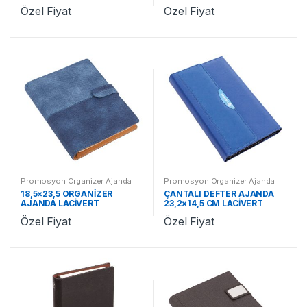
Özel Fiyat
Özel Fiyat
Promosyon Organizer Ajanda
Promosyon Organizer Ajanda
2024
,
Promosyon 2024
2024
,
Promosyon 2024
18,5×23,5 ORGANİZER
ÇANTALI DEFTER AJANDA
Ajandalar
Ajandalar
AJANDA LACİVERT
23,2×14,5 CM LACİVERT
ST370004 LC
ST370478 LC
Özel Fiyat
Özel Fiyat