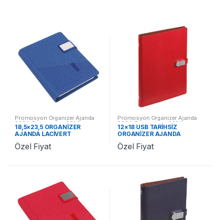
Promosyon Organizer Ajanda
Promosyon Organizer Ajanda
2024
,
Promosyon 2024
2024
,
Promosyon 2024
18,5×23,5 ORGANİZER
12×18 USB TARİHSİZ
Ajandalar
Ajandalar
AJANDA LACİVERT
ORGANİZER AJANDA
ST370953 LC
KIRMIZI + USB ST370645 KR
Özel Fiyat
Özel Fiyat