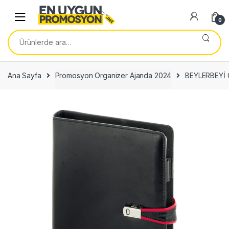
Skip
Skip
to
to
0
navigation
content
Ara:
Ana Sayfa
Promosyon Organizer Ajanda 2024
BEYLERBEYİ