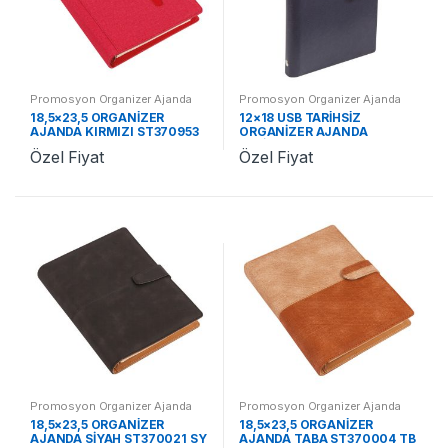
Promosyon Organizer Ajanda
Promosyon Organizer Ajanda
2024
,
Promosyon 2024
2024
,
Promosyon 2024
18,5×23,5 ORGANİZER
12×18 USB TARİHSİZ
Ajandalar
Ajandalar
AJANDA KIRMIZI ST370953
ORGANİZER AJANDA
KR
LACİVERT + USB ST370635
Özel Fiyat
Özel Fiyat
LC
Promosyon Organizer Ajanda
Promosyon Organizer Ajanda
2024
,
Promosyon 2024
2024
,
Promosyon 2024
18,5×23,5 ORGANİZER
18,5×23,5 ORGANİZER
Ajandalar
Ajandalar
AJANDA SİYAH ST370021 SY
AJANDA TABA ST370004 TB