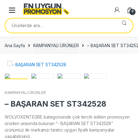
Skip
Skip
to
to
0
navigation
content
Ara:
Ana Sayfa
KAMPANYALI ÜRÜNLER
– BAŞARAN SET ST3425
KAMPANYALI ÜRÜNLER
– BAŞARAN SET ST342528
WOLVOXENTEGRE kategorisinde çok tercih edilen promosyon
ürünleri arasında bulunan “- BAŞARAN SET ST342528”
ürünümüz ile markanızı tanıtıcı uygun fiyatlı kampanyalar
yapabilirsiniz.