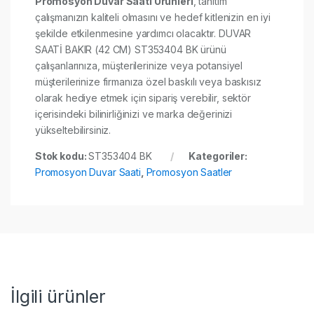
Promosyon Duvar Saati Ürünleri
, tanıtım
çalışmanızın kaliteli olmasını ve hedef kitlenizin en iyi
şekilde etkilenmesine yardımcı olacaktır. DUVAR
SAATİ BAKIR (42 CM) ST353404 BK ürünü
çalışanlarınıza, müşterilerinize veya potansiyel
müşterilerinize firmanıza özel baskılı veya baskısız
olarak hediye etmek için sipariş verebilir, sektör
içerisindeki bilinirliğinizi ve marka değerinizi
yükseltebilirsiniz.
Stok kodu:
ST353404 BK
Kategoriler:
Promosyon Duvar Saati
,
Promosyon Saatler
İlgili ürünler