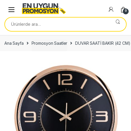
Skip
Skip
to
to
0
navigation
content
Ara:
Ana Sayfa
Promosyon Saatler
DUVAR SAATİ BAKIR (42 CM