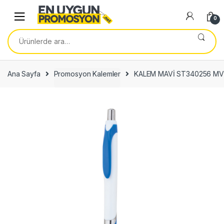
Skip
Skip
to
to
0
navigation
content
Ara:
Ana Sayfa
Promosyon Kalemler
KALEM MAVİ ST340256 MV