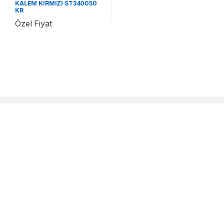
KALEM KIRMIZI ST340050
KR
Özel Fiyat
Çok Satanlar
Özel Sayfalar
Promosyon 2020 Ajandalar
Yılbaşı Hediyeleri
Promosyon Kalemler
Babalar Günü Hediyesi
Promosyon Anahtarlıklar
Anneler Günü Hediyeleri
Promosyon Saatler
Sevgililer Günü Hediyesi
Promosyon Çakmaklar
Doğum Günü Hediyesi