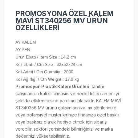
PROMOSYONA ÖZEL KALEM
MAVİ ST340256 MV ÜRÜN
ÖZELLİKLERİ
AY KALEM
AY PEN
Ürün Ebatı / Item Size : 14,2 cm
Koli Ebatı / Ctn Size : 32x52x28 cm
Koli Adeti / Ctn Quantity : 2000
Koli Ağırlığı / Ctn Weight : 17,9 kg
Promosyon Plastik Kalem Ürünleri
, tanıtım
çalışmanızın kaliteli olmasını ve hedef kitlenizin en iyi
şekilde etkilenmesine yardımcı olacaktır. KALEM MAVİ
ST340256 MV ürünü çalışanlarınıza, müşterilerinize
veya potansiyel müşterilerinize firmanıza özel baskılı
veya baskısız olarak hediye etmek için sipariş
verebilir, sektör içerisindeki bilinirliğinizi ve marka
değerinizi yükseltebilirsiniz.