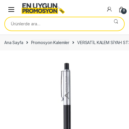
Skip
Skip
to
to
0
navigation
content
Ara:
Ana Sayfa
Promosyon Kalemler
VERSATİL KALEM SİYAH ST