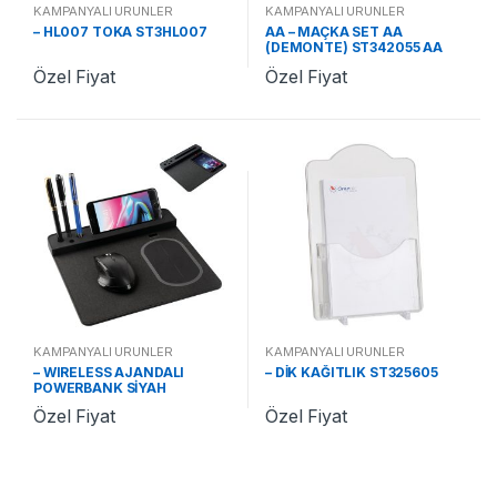
KAMPANYALI ÜRÜNLER
KAMPANYALI ÜRÜNLER
– HL007 TOKA ST3HL007
AA – MAÇKA SET AA
(DEMONTE) ST342055 AA
Özel Fiyat
Özel Fiyat
KAMPANYALI ÜRÜNLER
KAMPANYALI ÜRÜNLER
– WIRELESS AJANDALI
– DİK KAĞITLIK ST325605
POWERBANK SİYAH
ST321310
Özel Fiyat
Özel Fiyat