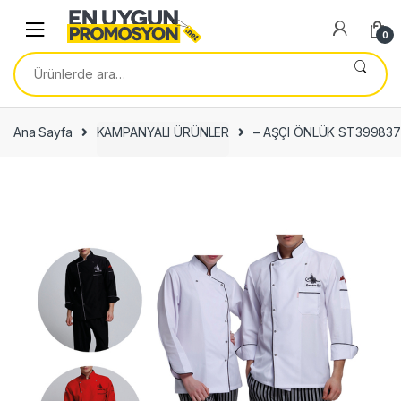
Skip
Skip
to
to
0
navigation
content
Ara:
Ana Sayfa
KAMPANYALI ÜRÜNLER
– AŞÇI ÖNLÜK ST39983