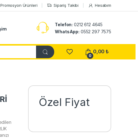
Promosyon Ürünleri
Sipariş Takibi
Hesabım
Telefon:
0212 612 4645
işim
WhatsApp:
0552 297 7575
0,00
₺
0
Rİ
Özel Fiyat
edilen
RLIK
nızı