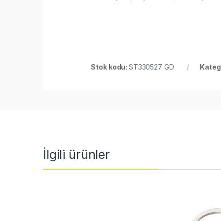
Stok kodu:
ST330527 GD
Kateg
İlgili ürünler