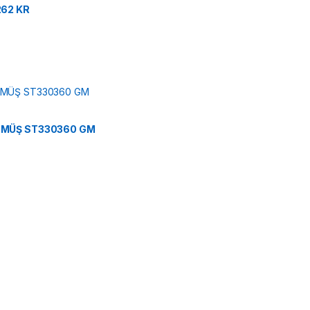
262 KR
ÜMÜŞ ST330360 GM