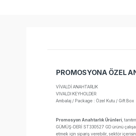
PROMOSYONA ÖZEL AN
VİVALDİ ANAHTARLIK
VIVALDI KEYHOLDER
Ambalaj / Package : Özel Kutu / Gift Box​
Promosyon Anahtarlık Ürünleri
, tanıt
GÜMÜŞ-DERİ ST330527 GD ürünü çalışanları
etmek için sipariş verebilir, sektör içerisin