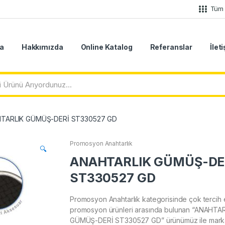
Tüm 
a
Hakkımızda
Online Katalog
Referanslar
İlet
TARLIK GÜMÜŞ-DERİ ST330527 GD
Promosyon Anahtarlık
🔍
ANAHTARLIK GÜMÜŞ-DE
ST330527 GD
Promosyon Anahtarlık kategorisinde çok tercih 
promosyon ürünleri arasında bulunan “ANAHTA
GÜMÜŞ-DERİ ST330527 GD” ürünümüz ile marka