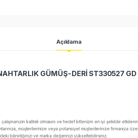
Açıklama
AHTARLIK GÜMÜŞ-DERİ ST330527 GD 
ım çalışmanızın kaliteli olmasını ve hedef kitlenizin en iyi şekilde etki
nıza, müşterilerinize veya potansiyel müşterilerinize firmanıza özel
deki bilinirliğinizi ve marka değerinizi yükseltebilirsiniz.