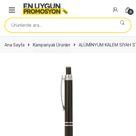
Skip
Skip
to
to
0
navigation
content
Ara:
Ana Sayfa
Kampanyalı Ürünler
ALÜMİNYUM KALEM SİYAH S