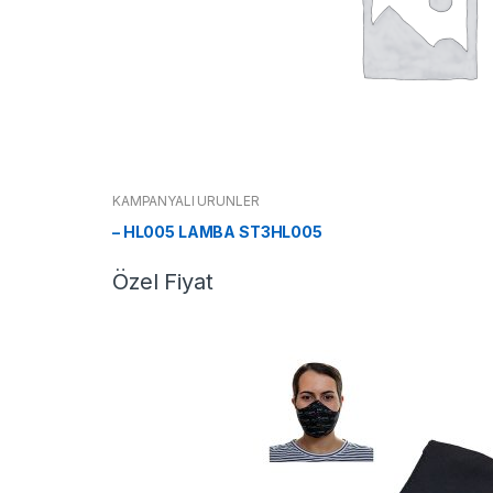
KAMPANYALI ÜRÜNLER
– HL005 LAMBA ST3HL005
Özel Fiyat