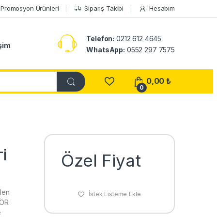
Promosyon Ürünleri
Sipariş Takibi
Hesabım
Telefon:
0212 612 4645
işim
WhatsApp:
0552 297 7575
0,00
₺
0
İ
Özel Fiyat
len
İstek Listeme Ekle
JÖR
e