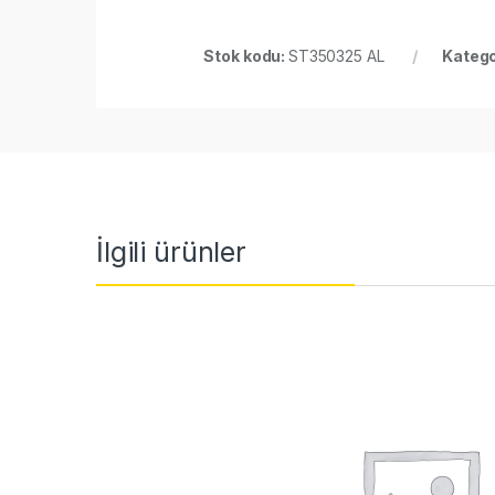
Stok kodu:
ST350325 AL
Katego
İlgili ürünler