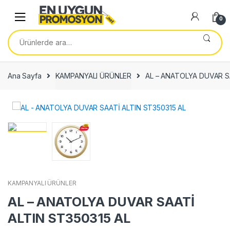
Skip
Skip
to
to
0
navigation
content
Ara:
Ana Sayfa
KAMPANYALI ÜRÜNLER
AL – ANATOLYA DUVAR S
KAMPANYALI ÜRÜNLER
AL – ANATOLYA DUVAR SAATİ
ALTIN ST350315 AL