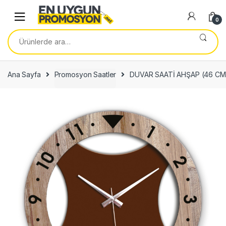
Skip
Skip
to
to
0
navigation
content
Ara:
Ana Sayfa
Promosyon Saatler
DUVAR SAATİ AHŞAP (46 CM