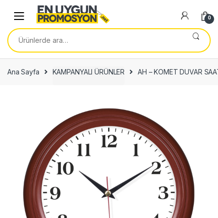
Skip
Skip
to
to
0
navigation
content
Ara:
Ana Sayfa
KAMPANYALI ÜRÜNLER
AH – KOMET DUVAR SAA