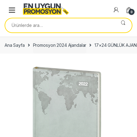
Skip
Skip
to
to
0
navigation
content
Ara:
Ana Sayfa
Promosyon 2024 Ajandalar
17×24 GÜNLÜK AJAN