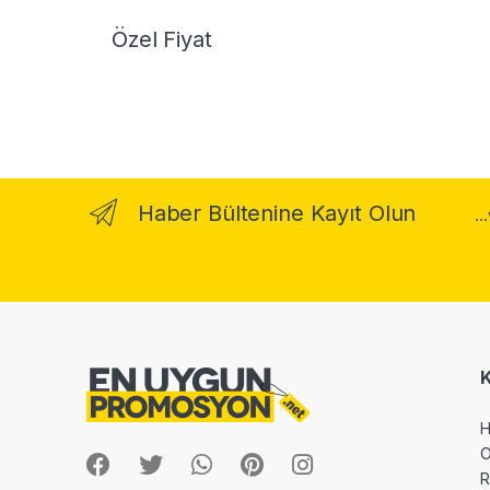
Özel Fiyat
Haber Bültenine Kayıt Olun
..
H
O
R