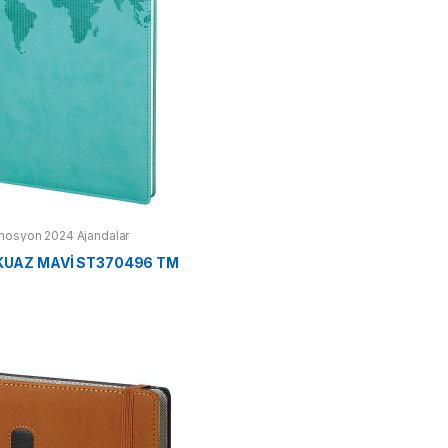
mosyon 2024 Ajandalar
KUAZ MAVİ ST370496 TM