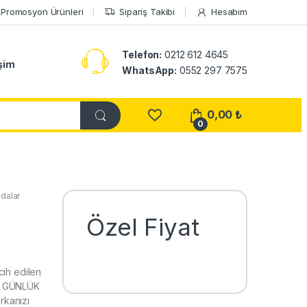
Promosyon Ürünleri
Sipariş Takibi
Hesabım
Telefon:
0212 612 4645
işim
WhatsApp:
0552 297 7575
0,00
₺
0
dalar
Özel Fiyat
cih edilen
AN GÜNLÜK
rkanızı