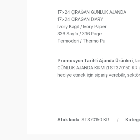
17×24 ÇIRAĞAN GÜNLÜK AJANDA
17×24 CIRAGAN DIARY
Ivory Kağıt / Ivory Paper
336 Sayfa / 336 Page
Termoderi / Thermo Pu​
Promosyon Tarihli Ajanda Ürünleri
, t
GÜNLÜK AJANDA KIRMIZI ST370150 KR ürünü 
hediye etmek için sipariş verebilir, sektör 
Stok kodu:
ST370150 KR
Katego