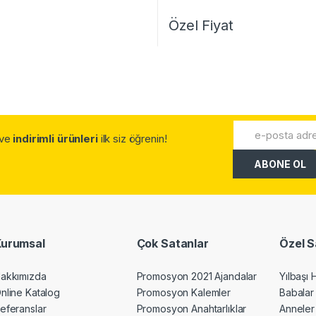
Özel Fiyat
.ve
indirimli ürünleri
ilk siz öğrenin!
Kurumsal
Çok Satanlar
Özel S
akkımızda
Promosyon 2021 Ajandalar
Yılbaşı 
nline Katalog
Promosyon Kalemler
Babalar
eferanslar
Promosyon Anahtarlıklar
Anneler