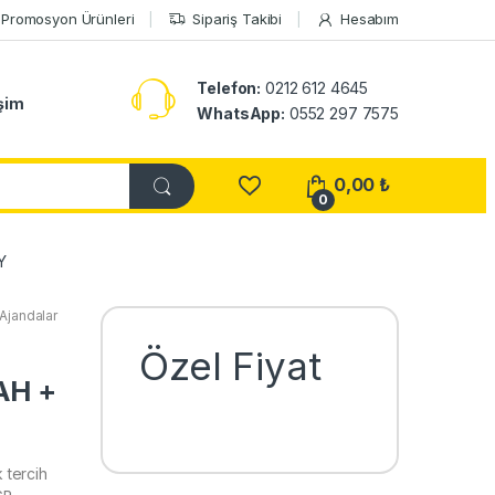
Promosyon Ürünleri
Sipariş Takibi
Hesabım
Telefon:
0212 612 4645
işim
WhatsApp:
0552 297 7575
0,00
₺
0
Y
Ajandalar
Özel Fiyat
AH +
 tercih