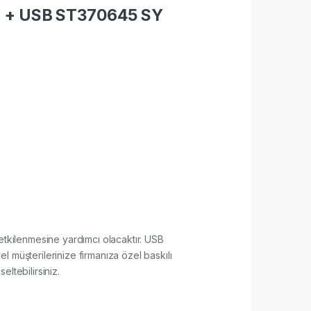
 + USB ST370645 SY
de etkilenmesine yardımcı olacaktır. USB
üşterilerinize firmanıza özel baskılı
eltebilirsiniz.