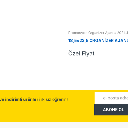
Promosyon Organizer Ajanda 2024
,
18,5×23,5 ORGANİZER AJAN
Özel Fiyat
.ve
indirimli ürünleri
ilk siz öğrenin!