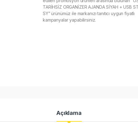
edilen promosyon ürünleri arasında bulunan “U
TARİHSİZ ORGANİZER AJANDA SİYAH + USB S
SY” ürünümüz ile markanızı tanıtıcı uygun fiyatlı
kampanyalar yapabilirsiniz.
Açıklama