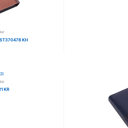
lar
 ST370478 KH
lar
1 KR