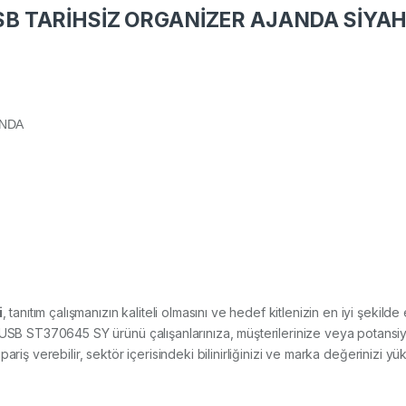
 TARİHSİZ ORGANİZER AJANDA SİYAH
ANDA
i
, tanıtım çalışmanızın kaliteli olmasını ve hedef kitlenizin en iyi şekil
T370645 SY ürünü çalışanlarınıza, müşterilerinize veya potansiyel m
riş verebilir, sektör içerisindeki bilinirliğinizi ve marka değerinizi yüks