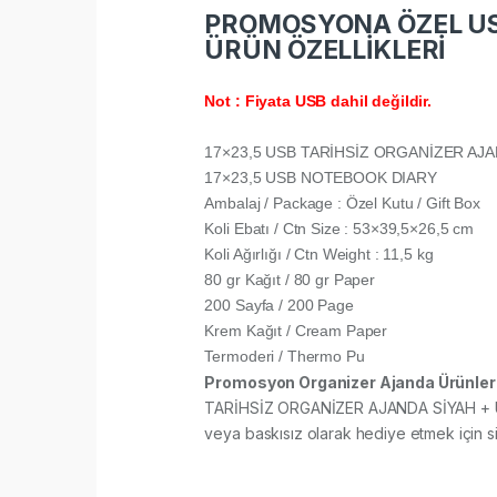
PROMOSYONA ÖZEL USB
ÜRÜN ÖZELLİKLERİ
Not : Fiyata USB dahil değildir.
17×23,5 USB TARİHSİZ ORGANİZER AJ
17×23,5 USB NOTEBOOK DIARY
Ambalaj / Package : Özel Kutu / Gift Box
Koli Ebatı / Ctn Size : 53×39,5×26,5 cm
Koli Ağırlığı / Ctn Weight : 11,5 kg
80 gr Kağıt / 80 gr Paper
200 Sayfa / 200 Page
Krem Kağıt / Cream Paper
Termoderi / Thermo Pu
Promosyon Organizer Ajanda Ürünler
TARİHSİZ ORGANİZER AJANDA SİYAH + USB S
veya baskısız olarak hediye etmek için sipa