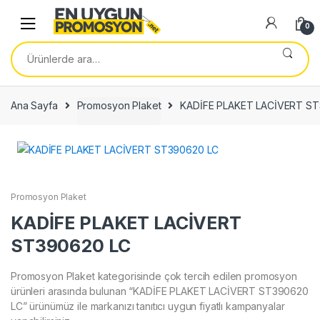
Skip
Skip
to
to
0
navigation
content
Ara:
Ana Sayfa
Promosyon Plaket
KADİFE PLAKET LACİVERT S
Promosyon Plaket
KADİFE PLAKET LACİVERT
ST390620 LC
Promosyon Plaket kategorisinde çok tercih edilen promosyon
ürünleri arasında bulunan “KADİFE PLAKET LACİVERT ST390620
LC” ürünümüz ile markanızı tanıtıcı uygun fiyatlı kampanyalar