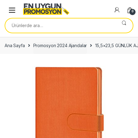
Skip
Skip
to
to
0
navigation
content
Ara:
Ana Sayfa
Promosyon 2024 Ajandalar
15,5×23,5 GÜNLÜK 