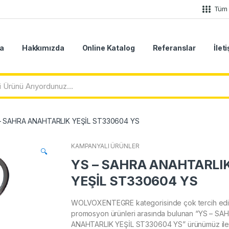
Tüm 
a
Hakkımızda
Online Katalog
Referanslar
İlet
– SAHRA ANAHTARLIK YEŞİL ST330604 YS
KAMPANYALI ÜRÜNLER
🔍
YS – SAHRA ANAHTARLI
YEŞİL ST330604 YS
WOLVOXENTEGRE kategorisinde çok tercih edi
promosyon ürünleri arasında bulunan “YS – SA
ANAHTARLIK YEŞİL ST330604 YS” ürünümüz il