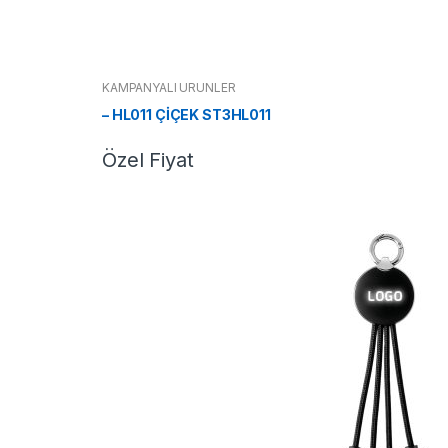
KAMPANYALI ÜRÜNLER
– HL011 ÇİÇEK ST3HL011
Özel Fiyat