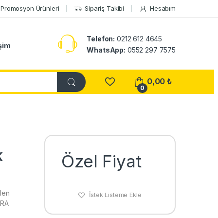
Promosyon Ürünleri
Sipariş Takibi
Hesabım
Telefon:
0212 612 4645
işim
WhatsApp:
0552 297 7575
0,00
₺
0
K
Özel Fiyat
len
İstek Listeme Ekle
HRA
e