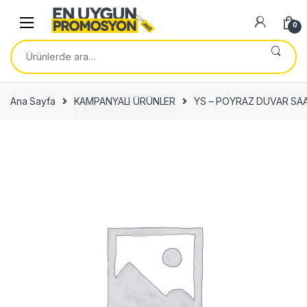
Skip
Skip
to
to
0
navigation
content
Ara:
Ana Sayfa
KAMPANYALI ÜRÜNLER
YS – POYRAZ DUVAR SAAT