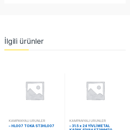
İlgili ürünler
KAMPANYALI ÜRÜNLER
KAMPANYALI ÜRÜNLER
– HL007 TOKA ST3HL007
– 31.5 x 24 YİVLİ METAL
KAPAK SİYAH ST399670