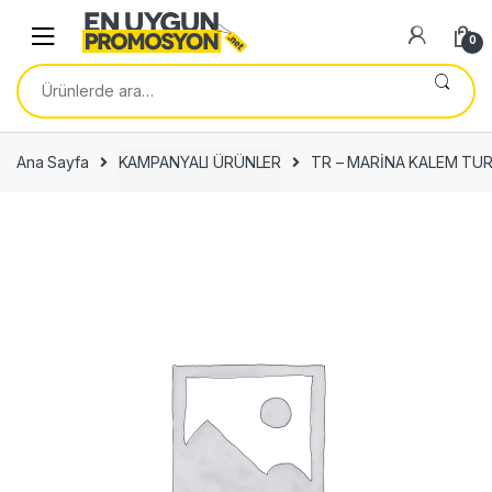
Skip
Skip
to
to
0
navigation
content
Ara:
Ana Sayfa
KAMPANYALI ÜRÜNLER
TR – MARİNA KALEM TU