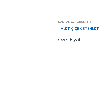
KAMPANYALI ÜRÜNLER
– HL011 ÇİÇEK ST3HL011
Özel Fiyat