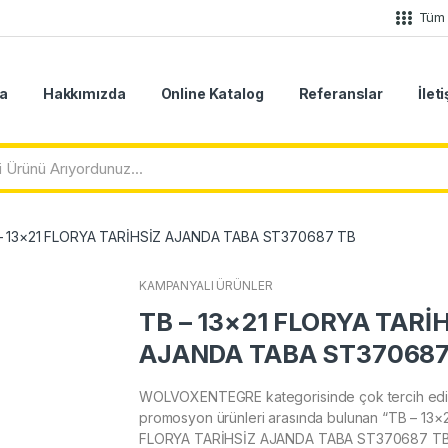
Tüm 
a
Hakkımızda
Online Katalog
Referanslar
İlet
– 13×21 FLORYA TARİHSİZ AJANDA TABA ST370687 TB
KAMPANYALI ÜRÜNLER
TB – 13×21 FLORYA TARİ
AJANDA TABA ST370687
WOLVOXENTEGRE kategorisinde çok tercih edi
promosyon ürünleri arasında bulunan “TB – 13×
FLORYA TARİHSİZ AJANDA TABA ST370687 T