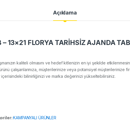
Açıklama
– 13×21 FLORYA TARİHSİZ AJANDA TA
lışmanızın kaliteli olmasını ve hedef kitlenizin en iyi şekilde etkilenme
alışanlarınıza, müşterilerinize veya potansiyel müşterilerinize firm
içerisindeki bilinirliğinizi ve marka değerinizi yükseltebilirsiniz.
oriler:
KAMPANYALI ÜRÜNLER