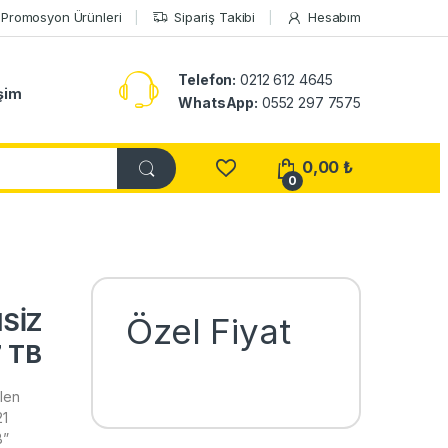
Promosyon Ürünleri
Sipariş Takibi
Hesabım
Telefon:
0212 612 4645
işim
WhatsApp:
0552 297 7575
0,00
₺
0
HSİZ
Özel Fiyat
 TB
len
21
B”