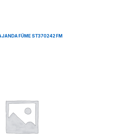
 AJANDA FÜME ST370242 FM