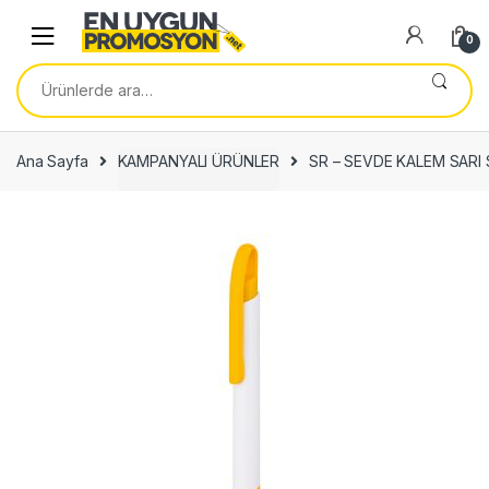
Skip
Skip
to
to
0
navigation
content
Ara:
Ana Sayfa
KAMPANYALI ÜRÜNLER
SR – SEVDE KALEM SARI