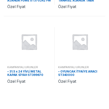
AJANDA FÜME ST370242 FM
TARİHSİZ AJANDA TABA
ST370478 TA
Özel Fiyat
Özel Fiyat
KAMPANYALI ÜRÜNLER
KAMPANYALI ÜRÜNLER
– 31.5 x 24 YİVLİ METAL
– OYUNCAK İTFAİYE ARACI
KAPAK SİYAH ST399670
ST340000
Özel Fiyat
Özel Fiyat