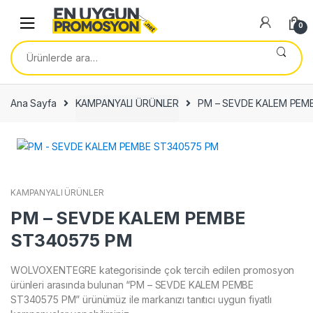
Skip
Skip
to
to
0
navigation
content
Ara:
Ana Sayfa
KAMPANYALI ÜRÜNLER
PM – SEVDE KALEM PEM
KAMPANYALI ÜRÜNLER
PM – SEVDE KALEM PEMBE
ST340575 PM
WOLVOXENTEGRE kategorisinde çok tercih edilen promosyon
ürünleri arasında bulunan “PM – SEVDE KALEM PEMBE
ST340575 PM” ürünümüz ile markanızı tanıtıcı uygun fiyatlı