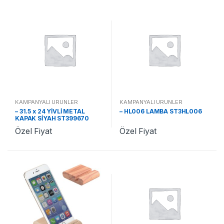
KAMPANYALI ÜRÜNLER
KAMPANYALI ÜRÜNLER
– 31.5 x 24 YİVLİ METAL
– HL006 LAMBA ST3HL006
KAPAK SİYAH ST399670
Özel Fiyat
Özel Fiyat