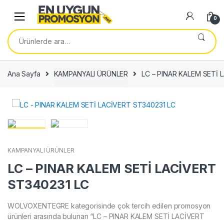
Skip
Skip
to
to
0
navigation
content
Ara:
Ana Sayfa
KAMPANYALI ÜRÜNLER
LC – PINAR KALEM SETİ 
KAMPANYALI ÜRÜNLER
LC – PINAR KALEM SETİ LACİVERT
ST340231 LC
WOLVOXENTEGRE kategorisinde çok tercih edilen promosyon
ürünleri arasında bulunan “LC – PINAR KALEM SETİ LACİVERT