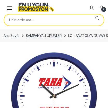
Skip
Skip
to
to
0
navigation
content
Ara:
Ana Sayfa
KAMPANYALI ÜRÜNLER
LC – ANATOLYA DUVAR S