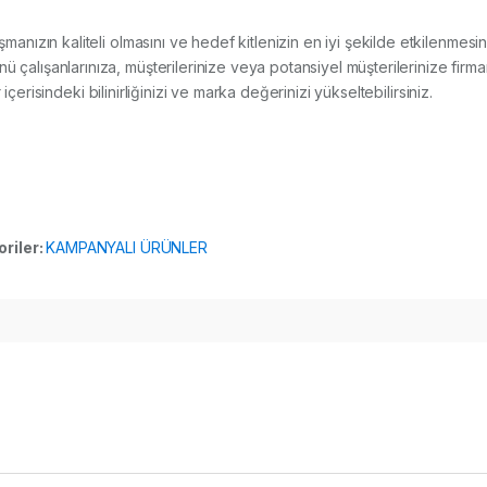
lışmanızın kaliteli olmasını ve hedef kitlenizin en iyi şekilde etkilenm
ışanlarınıza, müşterilerinize veya potansiyel müşterilerinize firman
içerisindeki bilinirliğinizi ve marka değerinizi yükseltebilirsiniz.
riler:
KAMPANYALI ÜRÜNLER