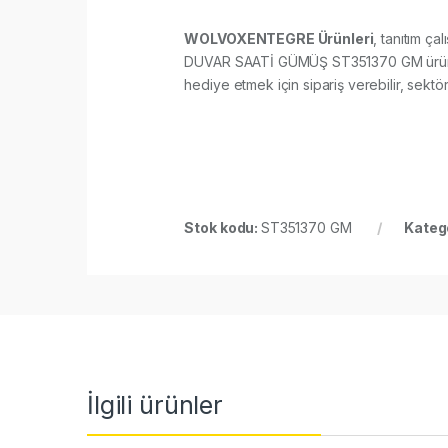
WOLVOXENTEGRE Ürünleri
, tanıtım ça
DUVAR SAATİ GÜMÜŞ ST351370 GM ürünü çal
hediye etmek için sipariş verebilir, sektör 
Stok kodu:
ST351370 GM
Katego
İlgili ürünler