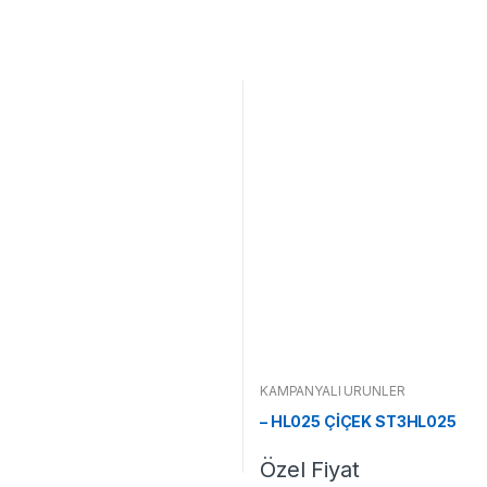
KAMPANYALI ÜRÜNLER
– HL025 ÇİÇEK ST3HL025
Özel Fiyat