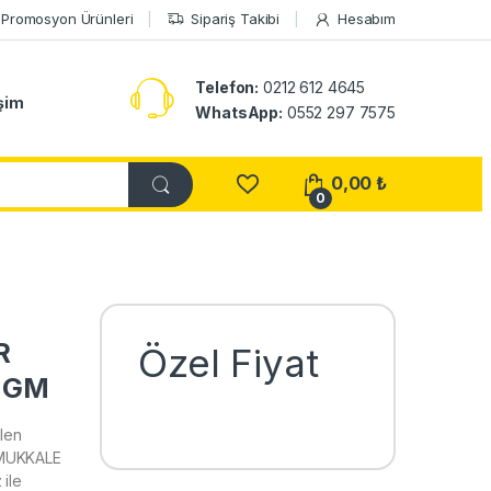
Promosyon Ürünleri
Sipariş Takibi
Hesabım
Telefon:
0212 612 4645
işim
WhatsApp:
0552 297 7575
0,00
₺
0
R
Özel Fiyat
 GM
len
AMUKKALE
ile