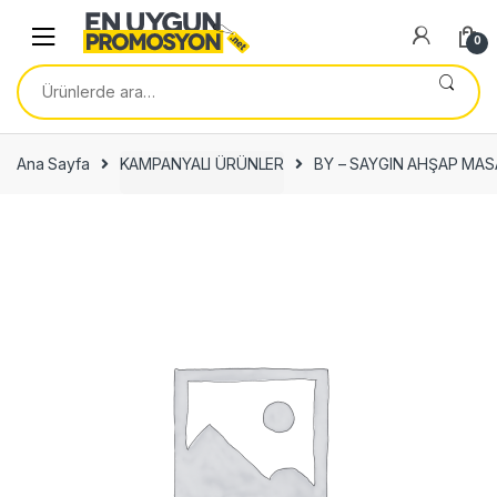
Skip
Skip
to
to
0
navigation
content
Ara:
Ana Sayfa
KAMPANYALI ÜRÜNLER
BY – SAYGIN AHŞAP MAS